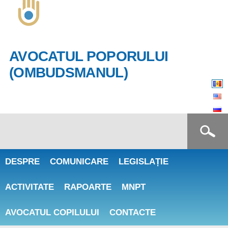
Skip to
Toggle
main
high
content
contrast
AVOCATUL POPORULUI
(OMBUDSMANUL)
Search form
Căutare
DESPRE
COMUNICARE
LEGISLAȚIE
ACTIVITATE
RAPOARTE
MNPT
AVOCATUL COPILULUI
CONTACTE