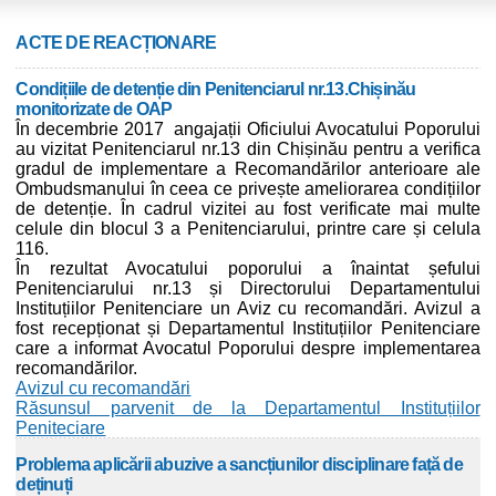
ACTE DE REACȚIONARE
Condițiile de detenție din Penitenciarul nr.13.Chișinău
monitorizate de OAP
În decembrie 2017 angajații Oficiului Avocatului Poporului
au vizitat Penitenciarul nr.13 din Chișinău pentru a verifica
gradul de implementare a Recomandărilor anterioare ale
Ombudsmanului în ceea ce privește ameliorarea condițiilor
de detenție. În cadrul vizitei au fost verificate mai multe
celule din blocul 3 a Penitenciarului, printre care și celula
116.
În rezultat Avocatului poporului a înaintat șefului
Penitenciarului nr.13 și Directorului Departamentului
Instituțiilor Penitenciare un Aviz cu recomandări. Avizul a
fost recepționat și Departamentul Instituțiilor Penitenciare
care a informat Avocatul Poporului despre implementarea
recomandărilor.
Avizul cu recomandări
Răsunsul parvenit de la Departamentul Instituțiilor
Peniteciare
Problema aplicării abuzive a sancțiunilor disciplinare față de
deținuți