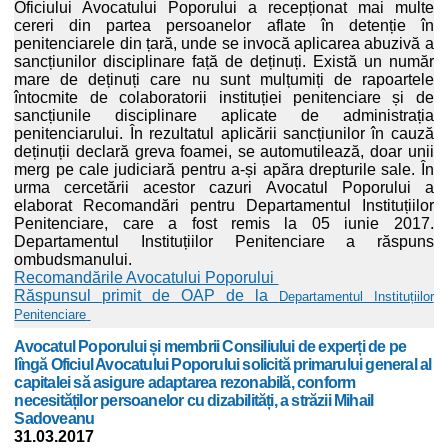
Oficiului Avocatului Poporului a recepționat mai multe
cereri din partea persoanelor aflate în detenție în
penitenciarele din țară, unde se invocă aplicarea abuzivă a
sancțiunilor disciplinare față de deținuți. Există un număr
mare de deținuți care nu sunt mulțumiți de rapoartele
întocmite de colaboratorii instituției penitenciare și de
sancțiunile disciplinare aplicate de administrația
penitenciarului. În rezultatul aplicării sancțiunilor în cauză
deținuții declară greva foamei, se automutilează, doar unii
merg pe cale judiciară pentru a-și apăra drepturile sale. În
urma cercetării acestor cazuri Avocatul Poporului a
elaborat Recomandări pentru Departamentul Instituțiilor
Penitenciare, care a fost remis la 05 iunie 2017.
Departamentul Instituțiilor Penitenciare a răspuns
ombudsmanului.
Recomandările Avocatului Poporului
Răspunsul primit de OAP de la
Departamentul Instituțiilor
Penitenciare
Avocatul Poporului și membrii Consiliului de experți de pe
lîngă Oficiul Avocatului Poporului solicită primarului general al
capitalei să asigure adaptarea rezonabilă, conform
necesităților persoanelor cu dizabilități, a străzii Mihail
Sadoveanu
31.03.2017