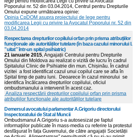
lege pentru modificarea Legii cu privire la Avocatul
Poporului nr. 52 din 03.04.2014, Centrul pentru Drepturile
Omului expune următoarea opinie:
Opinia CpDOM asupra proiectului de lege pentru
modificarea Legii cu privire la Avocatul Poporului nr. 52 din
03.04.2014
Respectarea drepturilor copilului orfan prin prisma atribuțiilor
funcționale ale autorităților tutelare (în baza cazului minorului I.
”uitat” într-un spital psihiatric)
21 ianuarie 2015
, Angajații Centrului pentru Drepturile
Omului din Moldova au realizat o vizită de lucru în cadrul
Spitalului Clinic de Psihiatrie din mun. Chișinău. În cadrul
vizitei a fost identificat cazul unui copilul care se afla în
Spital timp de patru luni. Deoarece în cazul minorului se
identifica încălcarea drepturilor copilului, oficiul
ombudsmanului a intervenit în acest caz.
Analiza respectării drepturilor copilului orfan prin prisma
atribuțiilor funcționale ale autorităților tutelare
Demersul avocatului parlamentar A.Grigoriu directorului
Inspectoratului de Stat al Muncii
Ombudsmanul A.Grigoriu s-a autosesizat pe faptul
informaţiilor publicate în mass-media cu referire la protestul
desfăşurat în fața Guvernului, de către angajații Societății
pe Acțiuni „Alimentarmaş” nemulțumiți că nu și-au primit