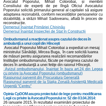
Avocatul Poporului, Mihail Cotorobai, și membrii
Consiliului de experți de pe lîngă Oficiul Avocatului
Poporului solicită primarului general al capitalei să asigure
adaptarea rezonabilă, conform necesităților persoanelor cu
dizabilități, a străzii Mihail Sadoveanu, aflată în proces de
reconstrucție.
Demersul înaintat Primăriei Chișinău
Demersul înaintat Inspecției de Stat în Construcții
Ombudsmanul a reacționat asupra cazului de deces în
ambulanță a unui copil din Hîncești
Avocatul Poporului Mihail Cotorobai a expediat un mesaj
ministrului Sănătăţii, Mircea Buga, în care solicită luarea
de măsuri pentru asigurarea realizării recomandărilor
Instituţiei ombudsmanului, făcute pe marginea cazului de
deces în ambulanţă a unei fetiţe din raionul Hînceşti.
Avizul ombudsmanului, înaintat în baza art.24 din Legea
cu privire la Avocatul Poporului (ombudsmanul)
Raspunsul parvenit din Procuratura Generală
Raspunsul parvenit de la Stația Zonală Asistență Medicală
Urgentă ”Centru”
Opinia CpDOM asupra proiectului de lege pentru modificarea
Legii cu privire la Avocatul Poporului nr. 52 din 03.04.2014:
26 ianuarie 2015, În rezultatul examinării proiectului de